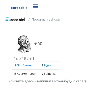
Toggle navigation
Eurecable
Профиль irashustr
40
irashustr
1
Проблемы
3
Идеи
5
Комментарии
21
Оценки
Кликните здесь и напишите что-нибудь о себе :)