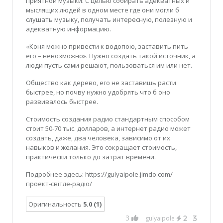
приятной музыки. С целью собирать адекватных и
мыслящих людей в одном месте где они могли б
слушать музыку, получать интересную, полезную и
адекватную информацию.
«Коня можно привести к водопою, заставить пить
его – невозможно». Нужно создать такой источник, а
люди пусть сами решают, пользоваться им или нет.
Общество как дерево, его не заставишь расти
быстрее, но почву нужно удобрять что б оно
развивалось быстрее.
Стоимость создания радио стандартным способом
стоит 50-70 тыс. долларов, а интернет радио может
создать, даже, два человека, зависимо от их
навыков и желания. Это сокращает стоимость,
практически только до затрат времени.
Подробнее здесь: https://gulyaipole.jimdo.com/
проект-світле-радіо/
Оригинальность
5.0 (1)
3
gulyaipole
2
3