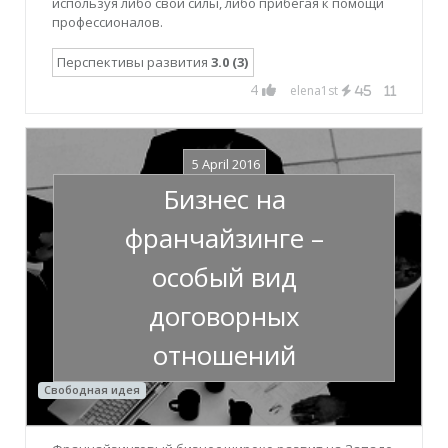
используя либо свои силы, либо прибегая к помощи
профессионалов.
Перспективы развития
3.0 (3)
4
elena1st
45
11
5 April 2016
Бизнес на
франчайзинге –
особый вид
договорных
отношений
Свободная идея