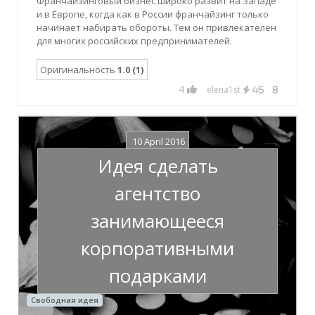
Франчайзинговый бизнес широко развит на Западе
и в Европе, когда как в России франчайзинг только
начинает набирать обороты. Тем он привлекателен
для многих российских предпринимателей.
Оригинальность
1.0 (1)
4
elena1st
45
8
10 April 2016
Идея сделать
агентство
занимающееся
корпоративными
подарками
Свободная идея