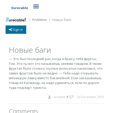
Toggle navigation
Eurecable
Problems
Новые баги
Sign in
Новые баги
— Это был последний раз, когда я брал у тебя фрукты,
Том. Это ты вот это называешь свежим товаром. В твоих
фруктах было столько гнусных волосатых насекомых, что
самих фруктов было не видно. — Тебе надо открывать
мясницкую лавку вместо бакалейной. Если заказываешь
товар из Катманду, не надо удивляться, если по дороге
туда подсядут туристы.
sovetnik
20 December 2015
57
Comments