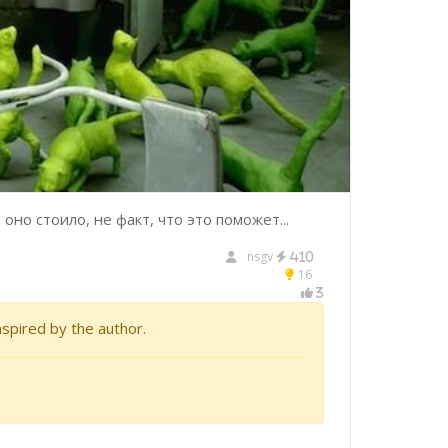
но стоило, не факт, что это поможет...
nsgv
410
16
3
nspired by the author.