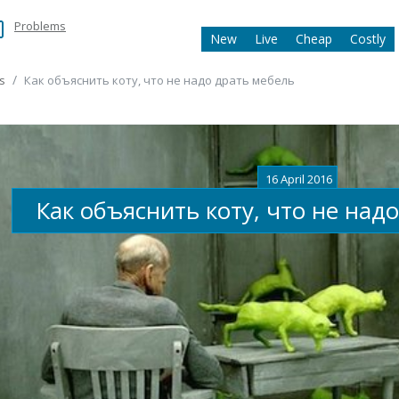
Problems
New
Live
Cheap
Costly
s
Как объяснить коту, что не надо драть мебель
16 April 2016
Как объяснить коту, что не над