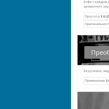
Кофе с каждым 
ароматного зер
Простота
3.0 (2
Оригинальнос
Преоб
Безусловно, ми
Применение
2.