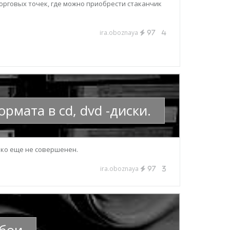
орговых точек, где можно приобрести стаканчик
ira.oboznaya
97
4
рмата в cd, dvd -диски.
еко еще не совершенен.
ira.oboznaya
97
3
бои