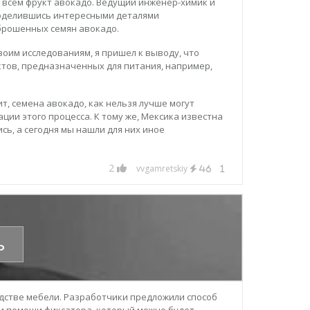
 всем фрукт авокадо. Ведущий инженер-химик и
 поделившись интересными деталями
брошенных семян авокадо.
воим исследованиям, я пришел к выводу, что
тов, предназначенных для питания, например,
т, семена авокадо, как нельзя лучше могут
ции этого процесса. К тому же, Мексика известна
ь, а сегодня мы нашли для них иное
2
vvgamretskiy
46
1
ь
стве мебели. Разработчики предложили способ
ри помощи фиксатора, который можно будет