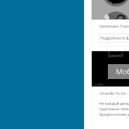
Germinator Tran
Подробности
2
Моб
«Scandic To Go 
Не каждый день
тщательно план
предпочтение у