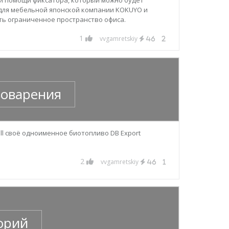
для мебельной японской компании KOKUYO и
ь ограниченное пространство офиса.
1
vvgamretskiy
46
2
воварения
ll своё одноименное биотопливо DB Export
2
vvgamretskiy
46
1
орий