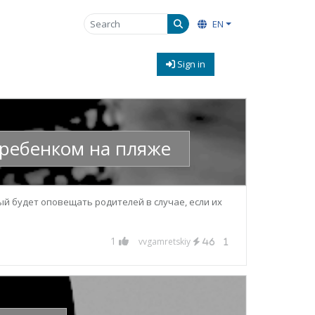
EN
Sign in
 ребенком на пляже
ый будет оповещать родителей в случае, если их
1
vvgamretskiy
46
1