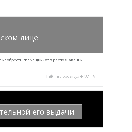
еском лице
но изобрести "помощника" в распознавании
1
ira.oboznaya
97
4
ятельной его выдачи