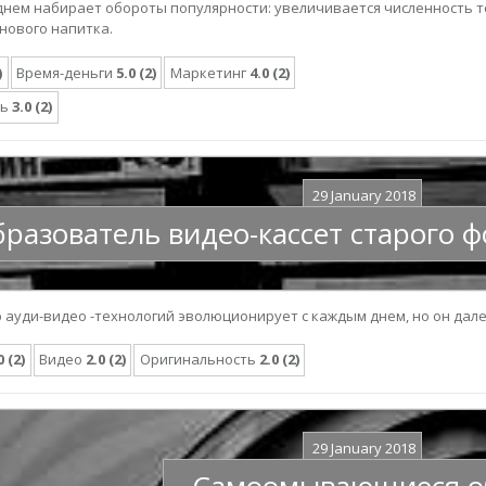
днем набирает обороты популярности: увеличивается численность т
нового напитка.
)
Время-деньги
5.0 (2)
Маркетинг
4.0 (2)
ть
3.0 (2)
29 January 2018
разователь видео-кассет старого фо
р ауди-видео -технологий эволюционирует с каждым днем, но он дал
0 (2)
Видео
2.0 (2)
Оригинальность
2.0 (2)
29 January 2018
Самоомывающиеся о