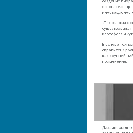
создание биора
основатель про
инновационного
«Технология соз
существовала н
картофеля и ку
В основе техно
справится с рол
как крупнейший
применение.
Дизайнеры япон
соединения пан