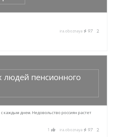
ira.oboznaya
97
2
х людей пенсионного
 с каждым днем. Недовольство россиян растет
1
ira.oboznaya
97
2