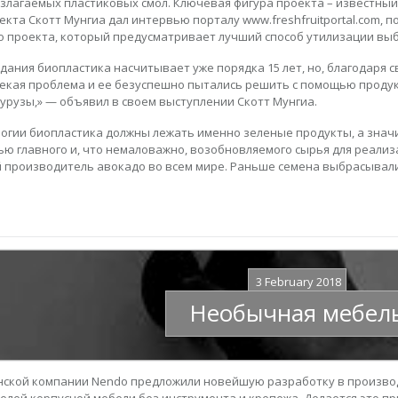
злагаемых пластиковых смол. Ключевая фигура проекта – известный
екта Скотт Мунгиа дал интервью порталу www.freshfruitportal.com,
 проекта, который предусматривает лучший способ утилизации вы
дания биопластика насчитывает уже порядка 15 лет, но, благодаря с
екая проблема и ее безуспешно пытались решить с помощью продук
курузы,» — объявил в своем выступлении Скотт Мунгиа.
логии биопластика должны лежать именно зеленые продукты, а значи
ью главного и, что немаловажно, возобновляемого сырья для реализа
 производитель авокадо во всем мире. Раньше семена выбрасывалис
3 February 2018
Необычная мебел
ской компании Nendo предложили новейшую разработку в производ
елей корпусной мебели без инструмента и крепежа. Делается это п