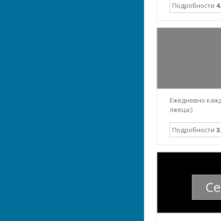
Подробности
4
Ежедневно кажд
лжеца:)
Подробности
3
Се