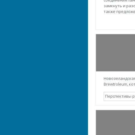
замкнуть и раз
также предложе
Новозеландская
Brewtroleum, ко
Перспективы 