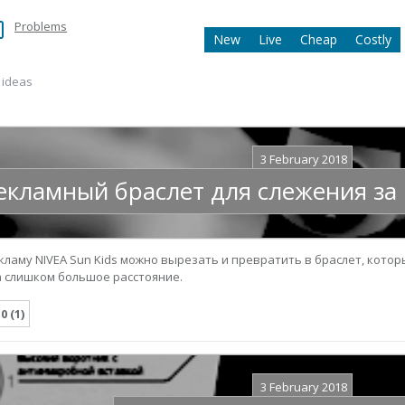
Problems
New
Live
Cheap
Costly
 ideas
3 February 2018
екламный браслет для слежения за
ламу NIVEA Sun Kids можно вырезать и превратить в браслет, котор
а слишком большое расстояние.
.0 (1)
3 February 2018