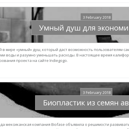
3 February 2018
Умный душ для экономи
ый в мире «умный» душ, который даст возможность пользователям с
ми воды и разумно уменьшать расходы. В настоящее время калифо
ования проекта на сайте Indiegogo.
3 February 2018
Биопластик из семян а
года мексиканская компания Biofase объявила о решимости развив