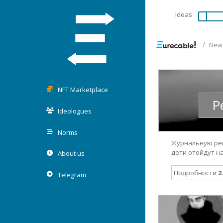
Ideas
New
NFT Marketplace
Р
Ideologues
Norms
Журнальную рек
дети отойдут н
About us
Подробности
2
Telegram