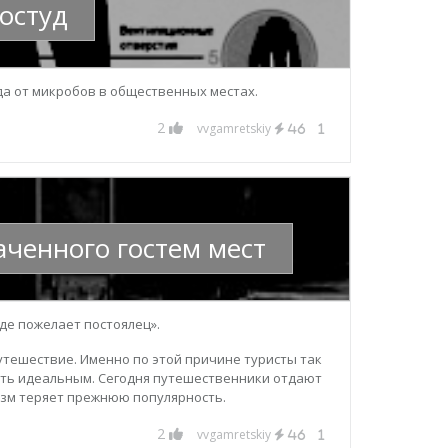
ростуд
ода от микробов в общественных местах.
2
vvgamretskiy
46
1
аченного гостем мест
где пожелает постоялец».
путешествие. Именно по этой причине туристы так
ыть идеальным. Сегодня путешественники отдают
изм теряет прежнюю популярность.
2
vvgamretskiy
46
1