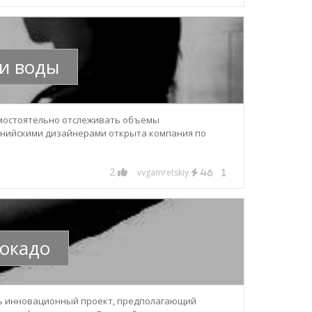
и воды
амостоятельно отслеживать объемы
рнийскими дизайнерами открыта компания по
2
vvgamretskiy
46
1
вокадо
ать инновационный проект, предполагающий