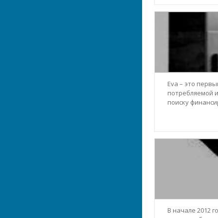
Eva – это перв
потребляемой и
поиску финансир
В начале 2012 