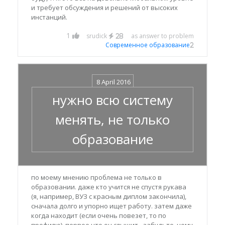
и требует обсуждения и решений от высоких
инстанций.
1
srudick
as answer to problem
28
Современное образование
2
8 April 2016
нужно всю систему
менять, не только
образование
по моему мнению проблема не только в
образовании. даже кто учится не спустя рукава
(я, например, ВУЗ с красным диплом закончила),
сначала долго и упорно ищет работу. затем даже
когда находит (если очень повезет, то по
профилю), первое что он слышит - забудьте, чему