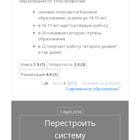
образования по этой профессии:
человек получается базовое
образование, скажем до 14-15 лет,
в 16-17 лет идет на первую работу,
в 20 осваивает вторую ступень
образования,
в 22 получает работу "второго уровня",
и так далее.
Книга
1.0 (1)
Упоротость
2.0 (3)
Реализация
4.0 (1)
3
fazzz
as answer to problem
1072
Современное образование
7
7 April 2016
Перестроить
систему