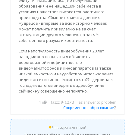
элиту" и "низший класс", не получивший
образования и не нашедший себе места в
условиях нашествия высокотехнологичного
производства. Сбывается мечта древних
мудрецов - впервые за всю историю человек
может получить привилегию не за счёт
эксплуатации другого человека, а за счёт
собственного разума и креативности.
Если непопулярность видеообучения 20 лет
назад можно попытаться объяснить
дороговизной и дефицитностью
видеомагнитофонов и киноаппаратов (а также
низкой ёмкостью и неудобством использования
видеокассет и киноплёнки), то что?? сдерживает
господ-педагогов внедрять видеообучение
сейчас - ну совершенно непонятно...
1
fazzz
as answer to problem
1072
Современное образование
2
Есть идея решения?