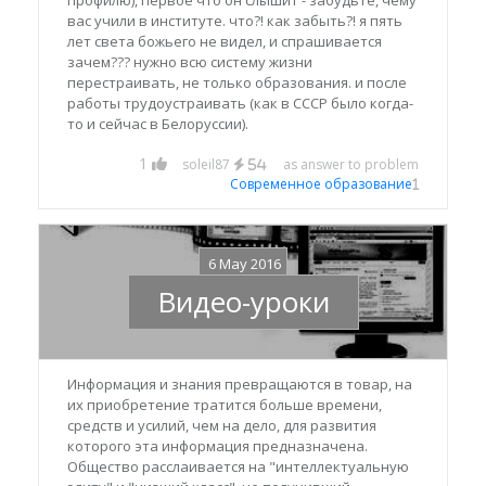
вас учили в институте. что?! как забыть?! я пять
лет света божьего не видел, и спрашивается
зачем??? нужно всю систему жизни
перестраивать, не только образования. и после
работы трудоустраивать (как в СССР было когда-
то и сейчас в Белоруссии).
1
soleil87
as answer to problem
54
Современное образование
1
6 May 2016
Видео-уроки
Информация и знания превращаются в товар, на
их приобретение тратится больше времени,
средств и усилий, чем на дело, для развития
которого эта информация предназначена.
Общество расслаивается на "интеллектуальную